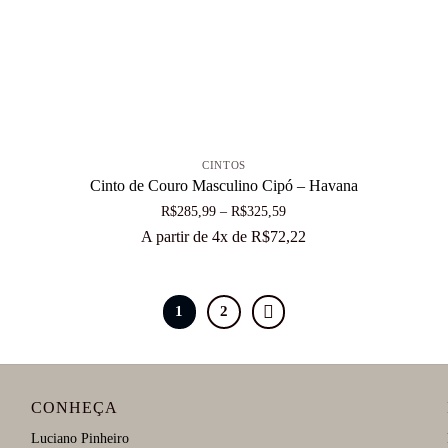
+
CINTOS
Cinto de Couro Masculino Cipó – Havana
Faixa
R$
285,99
–
R$
325,59
de
A partir de 4x de
R$
72,22
preço:
R$285,99
através
1
2
R$325,59
CONHEÇA
Luciano Pinheiro