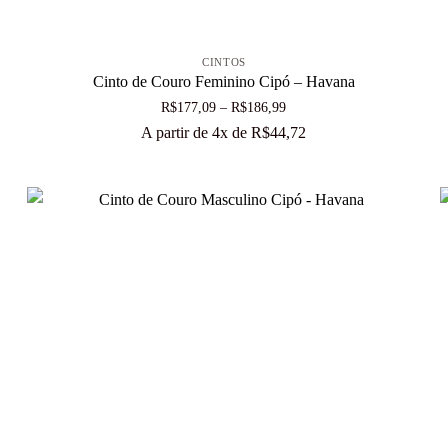
+
CINTOS
Cinto de Couro Feminino Cipó – Havana
Faixa
R$
177,09
–
R$
186,99
de
A partir de 4x de
R$
44,72
preço:
R$177,09
através
R$186,99