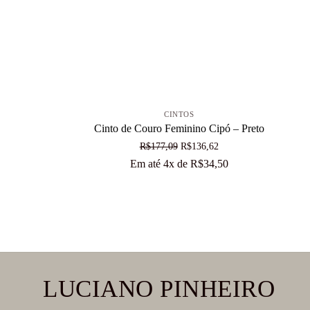
+
CINTOS
Cinto de Couro Feminino Cipó – Preto
O
O
R$
177,09
R$
136,62
preço
preço
Em até 4x de
R$
34,50
original
atual
era:
é:
R$177,09.
R$136,62.
LUCIANO PINHEIRO