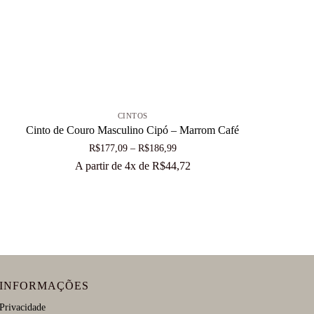
+
CINTOS
Cinto de Couro Masculino Cipó – Marrom Café
Faixa
R$
177,09
–
R$
186,99
de
A partir de 4x de
R$
44,72
preço:
R$177,09
através
R$186,99
INFORMAÇÕES
Privacidade