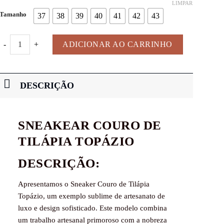
LIMPAR
Tamanho
37
38
39
40
41
42
43
SNEAKEAR COURO DE TILÁPIA TOPÁZIO quantidade
ADICIONAR AO CARRINHO
DESCRIÇÃO
SNEAKEAR COURO DE
TILÁPIA TOPÁZIO
DESCRIÇÃO:
Apresentamos o
Sneaker Couro de Tilápia
Topázio
, um exemplo sublime de artesanato de
luxo e design sofisticado. Este modelo combina
um trabalho artesanal primoroso com a nobreza