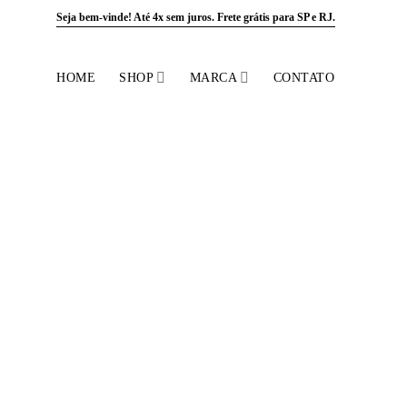
Skip
Seja bem-vinde! Até 4x sem juros.
Frete grátis para SP e RJ.
to
content
HOME
SHOP
MARCA
CONTATO