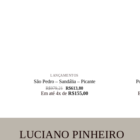
+
+
LANÇAMENTOS
São Pedro – Sandália – Picante
P
O
O
R$
979,21
R$
613,80
preço
preço
Em até 4x de
R$
155,00
original
atual
era:
é:
R$979,21.
R$613,80.
LUCIANO PINHEIRO