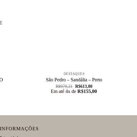
E
+
+
DESTAQUES
TO
São Pedro – Sandália – Preto
O
O
R$
979,21
R$
613,80
preço
preço
Em até 4x de
R$
155,00
original
atual
era:
é:
R$979,21.
R$613,80.
INFORMAÇÕES